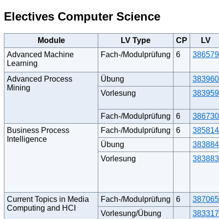
Electives Computer Science
Module
LV Type
CP
LV
Advanced Machine
Fach-/Modulprüfung
6
386579
Learning
Advanced Process
Übung
383960
Mining
Vorlesung
383959
Fach-/Modulprüfung
6
386730
Business Process
Fach-/Modulprüfung
6
385814
Intelligence
Übung
383884
Vorlesung
383883
Current Topics in Media
Fach-/Modulprüfung
6
387065
Computing and HCI
Vorlesung/Übung
383317