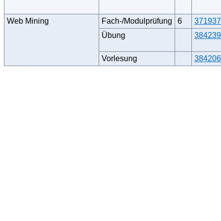
Web Mining
Fach-/Modulprüfung
6
371937
Übung
384239
Vorlesung
384206