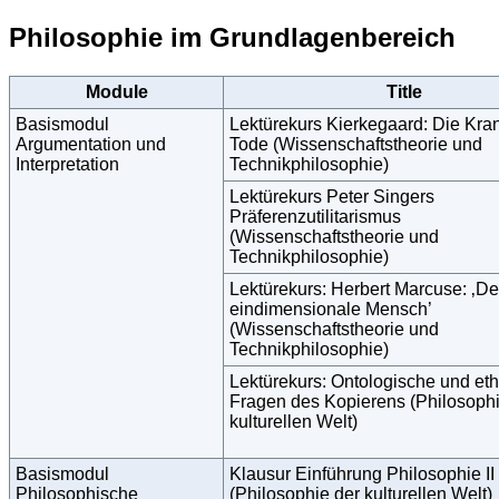
Philosophie im Grundlagenbereich
Module
Title
Basismodul
Lektürekurs Kierkegaard: Die Kra
Argumentation und
Tode (Wissenschaftstheorie und
Interpretation
Technikphilosophie)
Lektürekurs Peter Singers
Präferenzutilitarismus
(Wissenschaftstheorie und
Technikphilosophie)
Lektürekurs: Herbert Marcuse: ‚De
eindimensionale Mensch’
(Wissenschaftstheorie und
Technikphilosophie)
Lektürekurs: Ontologische und et
Fragen des Kopierens (Philosophi
kulturellen Welt)
Basismodul
Klausur Einführung Philosophie II
Philosophische
(Philosophie der kulturellen Welt)