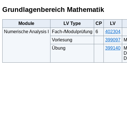
Grundlagenbereich Mathematik
Module
LV Type
CP
LV
Numerische Analysis I
Fach-/Modulprüfung
6
402304
Vorlesung
399097
M
Übung
399140
M
D
D