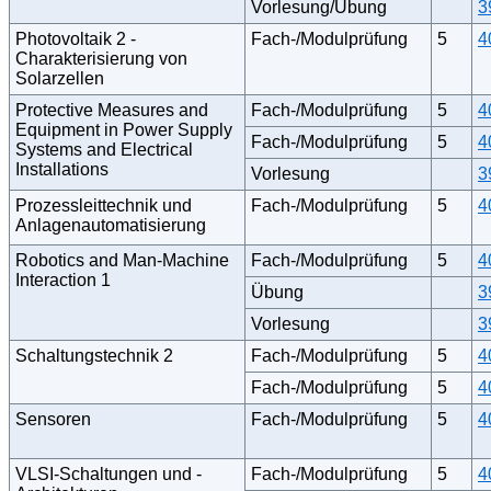
Vorlesung/Übung
3
Photovoltaik 2 -
Fach-/Modulprüfung
5
4
Charakterisierung von
Solarzellen
Protective Measures and
Fach-/Modulprüfung
5
4
Equipment in Power Supply
Fach-/Modulprüfung
5
4
Systems and Electrical
Installations
Vorlesung
3
Prozessleittechnik und
Fach-/Modulprüfung
5
4
Anlagenautomatisierung
Robotics and Man-Machine
Fach-/Modulprüfung
5
4
Interaction 1
Übung
3
Vorlesung
3
Schaltungstechnik 2
Fach-/Modulprüfung
5
4
Fach-/Modulprüfung
5
4
Sensoren
Fach-/Modulprüfung
5
4
VLSI-Schaltungen und -
Fach-/Modulprüfung
5
4