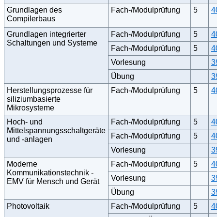
Grundlagen des
Fach-/Modulprüfung
5
4
Compilerbaus
Grundlagen integrierter
Fach-/Modulprüfung
5
4
Schaltungen und Systeme
Fach-/Modulprüfung
5
4
Vorlesung
3
Übung
3
Herstellungsprozesse für
Fach-/Modulprüfung
5
4
siliziumbasierte
Mikrosysteme
Hoch- und
Fach-/Modulprüfung
5
4
Mittelspannungsschaltgeräte
Fach-/Modulprüfung
5
4
und -anlagen
Vorlesung
3
Moderne
Fach-/Modulprüfung
5
4
Kommunikationstechnik -
Vorlesung
3
EMV für Mensch und Gerät
Übung
3
Photovoltaik
Fach-/Modulprüfung
5
4