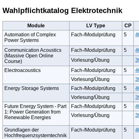
Wahlpflichtkatalog Elektrotechnik
Module
LV Type
CP
Automation of Complex
Fach-/Modulprüfung
5
4
Power Systems
Communication Acoustics
Fach-/Modulprüfung
5
4
(Massive Open Online
Vorlesung/Übung
3
Course)
Electroacoustics
Fach-/Modulprüfung
5
4
Vorlesung/Übung
3
Energy Storage Systems
Fach-/Modulprüfung
5
4
Vorlesung/Übung
3
Future Energy System - Part
Fach-/Modulprüfung
5
4
1: Power Generation from
Vorlesung/Übung
3
Renewable Energies
Grundlagen der
Fach-/Modulprüfung
5
4
Hochfrequenzsystemtechnik