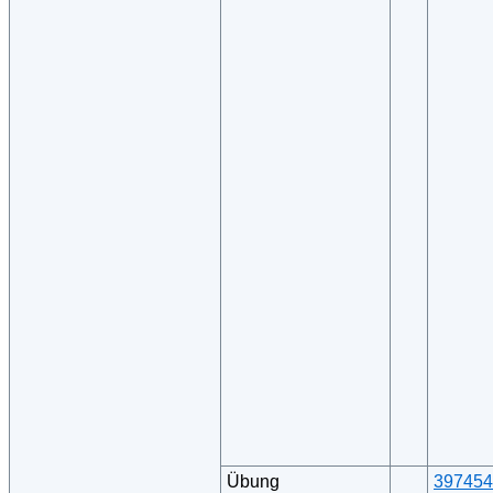
Übung
397454