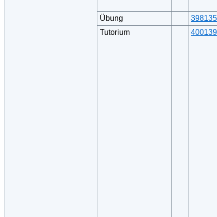
Übung
398135
Tutorium
400139