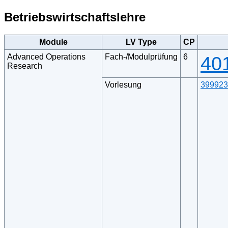
Betriebswirtschaftslehre
Module
LV Type
CP
Advanced Operations
Fach-/Modulprüfung
6
40
Research
Vorlesung
399923