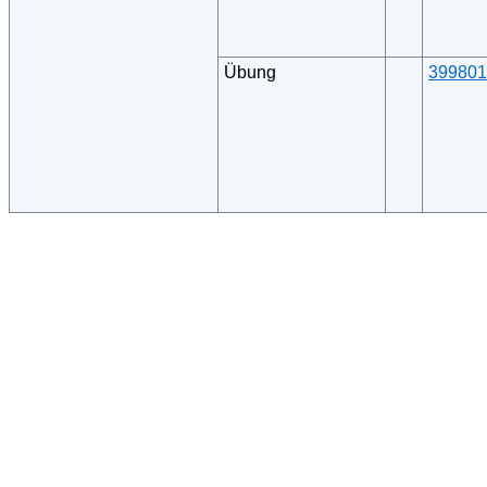
Übung
399801