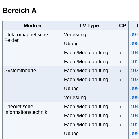
Bereich A
Module
LV Type
CP
Elektromagnetische
Vorlesung
397
Felder
Übung
398
Fach-/Modulprüfung
5
404
Fach-/Modulprüfung
5
405
Systemtheorie
Fach-/Modulprüfung
5
402
Fach-/Modulprüfung
5
402
Übung
399
Vorlesung
399
Theoretische
Fach-/Modulprüfung
5
404
Informationstechnik
Fach-/Modulprüfung
5
404
Fach-/Modulprüfung
5
405
Übung
399