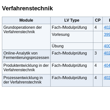
Verfahrenstechnik
Module
LV Type
CP
Grundoperationen der
Fach-/Modulprüfung
4
40
Verfahrenstechnik
Vorlesung
39
Übung
40
Online-Analytik von
Fach-/Modulprüfung
3
40
Fermentierungsprozessen
Produktentwicklung in der
Fach-/Modulprüfung
4
40
Verfahrenstechnik
Prozessentwicklung in
Fach-/Modulprüfung
4
40
der Verfahrenstechnik