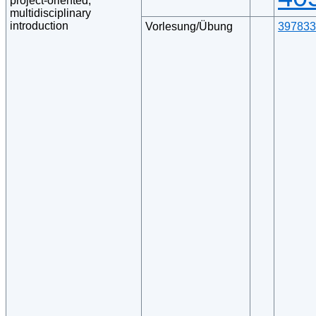
project-oriented,
multidisciplinary
introduction
Vorlesung/Übung
397833