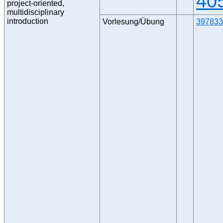
40
project-oriented,
multidisciplinary
introduction
Vorlesung/Übung
397833