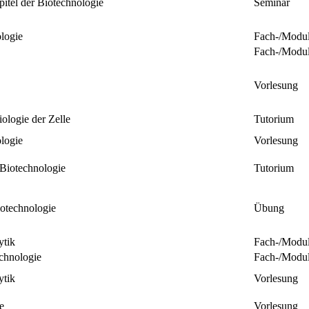
itel der Biotechnologie
Seminar
logie
Fach-/Modu
Fach-/Modu
Vorlesung
ologie der Zelle
Tutorium
logie
Vorlesung
Biotechnologie
Tutorium
otechnologie
Übung
ytik
Fach-/Modu
chnologie
Fach-/Modu
ytik
Vorlesung
e
Vorlesung