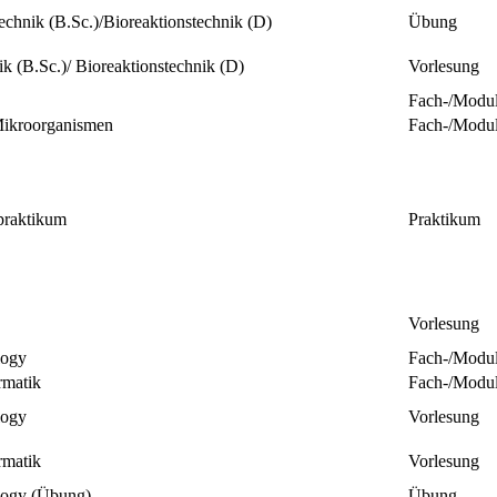
chnik (B.Sc.)/Bioreaktionstechnik (D)
Übung
k (B.Sc.)/ Bioreaktionstechnik (D)
Vorlesung
Fach-/Modu
Mikroorganismen
Fach-/Modu
praktikum
Praktikum
Vorlesung
logy
Fach-/Modu
rmatik
Fach-/Modu
logy
Vorlesung
rmatik
Vorlesung
logy (Übung)
Übung