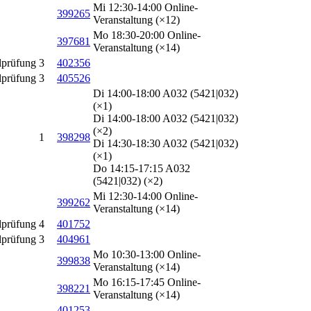
Mi 12:30-14:00 Online-
399265
Veranstaltung (×12)
Mo 18:30-20:00 Online-
397681
Veranstaltung (×14)
lprüfung
3
402356
lprüfung
3
405526
Di 14:00-18:00 A032 (5421|032)
(×1)
Di 14:00-18:00 A032 (5421|032)
(×2)
1
398298
Di 14:30-18:30 A032 (5421|032)
(×1)
Do 14:15-17:15 A032
(5421|032) (×2)
Mi 12:30-14:00 Online-
399262
Veranstaltung (×14)
lprüfung
4
401752
lprüfung
3
404961
Mo 10:30-13:00 Online-
399838
Veranstaltung (×14)
Mo 16:15-17:45 Online-
398221
Veranstaltung (×14)
401253