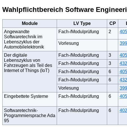
Wahlpflichtbereich Software Engineer
Module
LV Type
CP
Angewandte
Fach-/Modulprüfung
2
40
Softwaretechnik im
Lebenszyklus der
Vorlesung
39
Automobilelektronik
Der digitale
Fach-/Modulprüfung
3
40
Lebenszyklus von
Fach-/Modulprüfung
3
43
Fahrzeugen als Teil des
Internet of Things (IoT)
Fach-/Modulprüfung
6
40
Fach-/Modulprüfung
6
43
Vorlesung
39
Eingebettete Systeme
Fach-/Modulprüfung
6
40
Softwaretechnik-
Fach-/Modulprüfung
6
40
Programmiersprache Ada
95