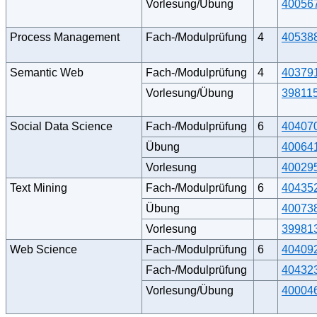
Vorlesung/Übung
40056
Process Management
Fach-/Modulprüfung
4
40538
Semantic Web
Fach-/Modulprüfung
4
40379
Vorlesung/Übung
39811
Social Data Science
Fach-/Modulprüfung
6
40407
Übung
40064
Vorlesung
40029
Text Mining
Fach-/Modulprüfung
6
40435
Übung
40073
Vorlesung
39981
Web Science
Fach-/Modulprüfung
6
40409
Fach-/Modulprüfung
40432
Vorlesung/Übung
40004