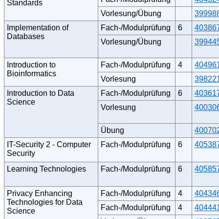
Standards
Vorlesung/Übung
39998
Implementation of
Fach-/Modulprüfung
6
40386
Databases
Vorlesung/Übung
39944
Introduction to
Fach-/Modulprüfung
4
40496
Bioinformatics
Vorlesung
39822
Introduction to Data
Fach-/Modulprüfung
6
40361
Science
Vorlesung
40030
Übung
40070
IT-Security 2 - Computer
Fach-/Modulprüfung
6
40538
Security
Learning Technologies
Fach-/Modulprüfung
6
40585
Privacy Enhancing
Fach-/Modulprüfung
4
40434
Technologies for Data
Fach-/Modulprüfung
4
40444
Science