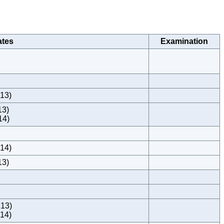
ates
Examination
×13)
13)
14)
×14)
13)
×13)
×14)