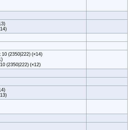
13)
×14)
 10 (2350|222) (×14)
1)
10 (2350|222) (×12)
14)
×13)