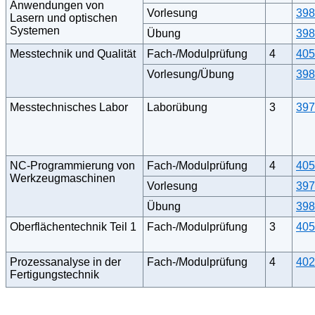
Anwendungen von
Vorlesung
398
Lasern und optischen
Systemen
Übung
398
Messtechnik und Qualität
Fach-/Modulprüfung
4
405
Vorlesung/Übung
398
Messtechnisches Labor
Laborübung
3
397
NC-Programmierung von
Fach-/Modulprüfung
4
405
Werkzeugmaschinen
Vorlesung
397
Übung
398
Oberflächentechnik Teil 1
Fach-/Modulprüfung
3
405
Prozessanalyse in der
Fach-/Modulprüfung
4
402
Fertigungstechnik