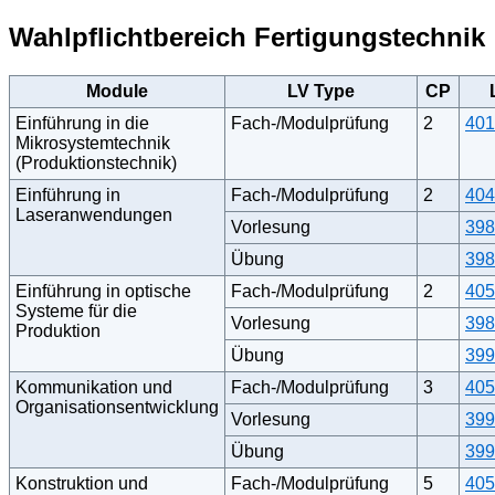
Wahlpflichtbereich Fertigungstechnik
Module
LV Type
CP
Einführung in die
Fach-/Modulprüfung
2
401
Mikrosystemtechnik
(Produktionstechnik)
Einführung in
Fach-/Modulprüfung
2
404
Laseranwendungen
Vorlesung
398
Übung
398
Einführung in optische
Fach-/Modulprüfung
2
405
Systeme für die
Vorlesung
398
Produktion
Übung
399
Kommunikation und
Fach-/Modulprüfung
3
405
Organisationsentwicklung
Vorlesung
399
Übung
399
Konstruktion und
Fach-/Modulprüfung
5
405