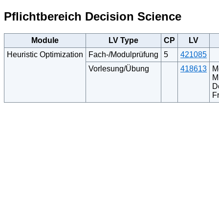
Pflichtbereich Decision Science
Module
LV Type
CP
LV
Heuristic Optimization
Fach-/Modulprüfung
5
421085
Vorlesung/Übung
418613
M
M
D
F