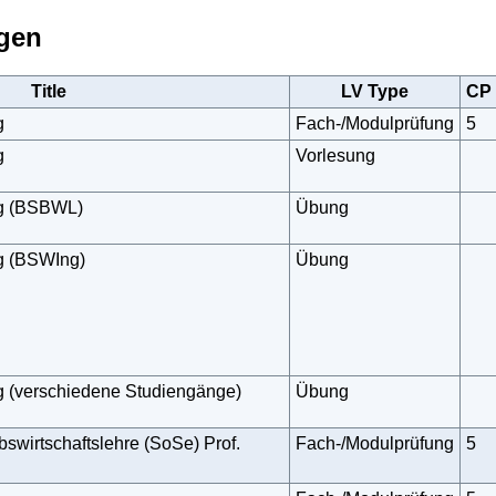
agen
Title
LV Type
CP
g
Fach-/Modulprüfung
5
g
Vorlesung
ng (BSBWL)
Übung
g (BSWIng)
Übung
g (verschiedene Studiengänge)
Übung
bswirtschaftslehre (SoSe) Prof.
Fach-/Modulprüfung
5