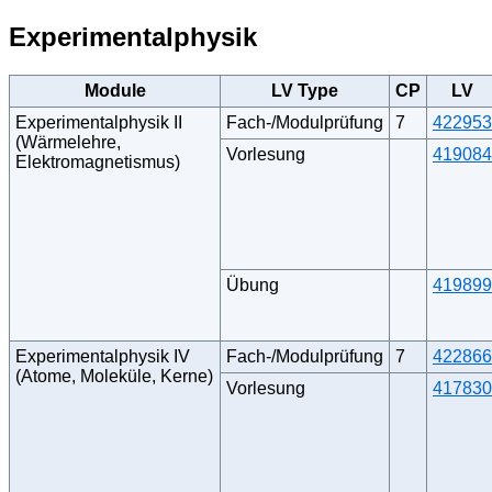
Experimentalphysik
Module
LV Type
CP
LV
Experimentalphysik II
Fach-/Modulprüfung
7
422953
(Wärmelehre,
Vorlesung
419084
Elektromagnetismus)
Übung
419899
Experimentalphysik IV
Fach-/Modulprüfung
7
422866
(Atome, Moleküle, Kerne)
Vorlesung
417830