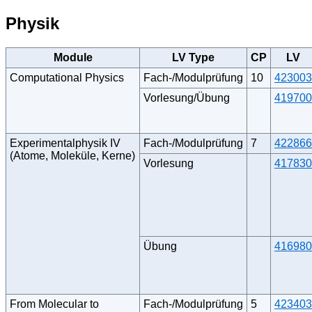
Physik
Module
LV Type
CP
LV
Computational Physics
Fach-/Modulprüfung
10
423003
Vorlesung/Übung
419700
Experimentalphysik IV
Fach-/Modulprüfung
7
422866
(Atome, Moleküle, Kerne)
Vorlesung
417830
Übung
416980
From Molecular to
Fach-/Modulprüfung
5
423403