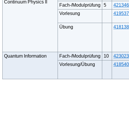
Continuum Physics II
Fach-/Modulprüfung
5
421346
Vorlesung
419537
Übung
418138
Quantum Information
Fach-/Modulprüfung
10
423023
Vorlesung/Übung
418540