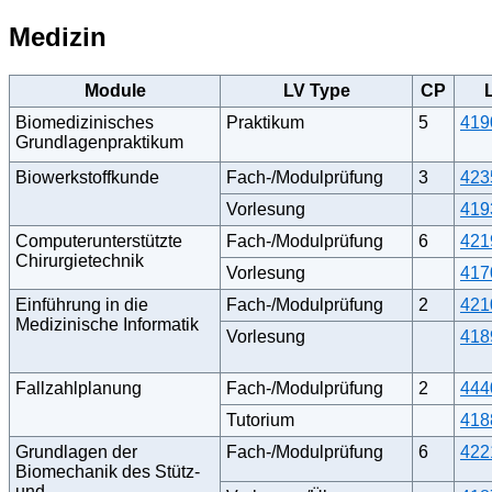
Medizin
Module
LV Type
CP
Biomedizinisches
Praktikum
5
419
Grundlagenpraktikum
Biowerkstoffkunde
Fach-/Modulprüfung
3
423
Vorlesung
419
Computerunterstützte
Fach-/Modulprüfung
6
421
Chirurgietechnik
Vorlesung
417
Einführung in die
Fach-/Modulprüfung
2
421
Medizinische Informatik
Vorlesung
418
Fallzahlplanung
Fach-/Modulprüfung
2
444
Tutorium
418
Grundlagen der
Fach-/Modulprüfung
6
422
Biomechanik des Stütz-
und