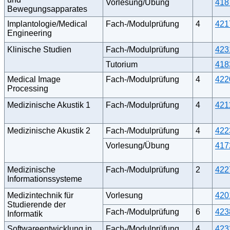
Vorlesung/Übung
418
Bewegungsapparates
Implantologie/Medical
Fach-/Modulprüfung
4
421
Engineering
Klinische Studien
Fach-/Modulprüfung
423
Tutorium
418
Medical Image
Fach-/Modulprüfung
4
422
Processing
Medizinische Akustik 1
Fach-/Modulprüfung
4
421
Medizinische Akustik 2
Fach-/Modulprüfung
4
422
Vorlesung/Übung
417
Medizinische
Fach-/Modulprüfung
2
422
Informationssysteme
Medizintechnik für
Vorlesung
420
Studierende der
Fach-/Modulprüfung
6
423
Informatik
Softwareentwicklung in
Fach-/Modulprüfung
4
423