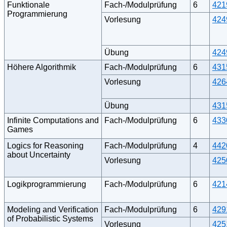
Funktionale
Fach-/Modulprüfung
6
421
Programmierung
Vorlesung
424
Übung
424
Höhere Algorithmik
Fach-/Modulprüfung
6
431
Vorlesung
426
Übung
431
Infinite Computations and
Fach-/Modulprüfung
6
433
Games
Logics for Reasoning
Fach-/Modulprüfung
4
442
about Uncertainty
Vorlesung
425
Logikprogrammierung
Fach-/Modulprüfung
6
421
Modeling and Verification
Fach-/Modulprüfung
6
429
of Probabilistic Systems
Vorlesung
425