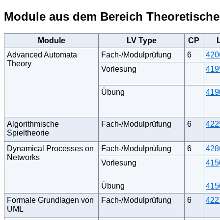
Module aus dem Bereich Theoretische 
Module
LV Type
CP
Advanced Automata
Fach-/Modulprüfung
6
420
Theory
Vorlesung
419
Übung
419
Algorithmische
Fach-/Modulprüfung
6
422
Spieltheorie
Dynamical Processes on
Fach-/Modulprüfung
6
428
Networks
Vorlesung
415
Übung
415
Formale Grundlagen von
Fach-/Modulprüfung
6
422
UML