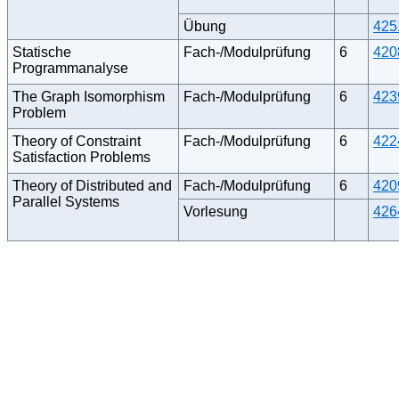
Übung
425
Statische
Fach-/Modulprüfung
6
420
Programmanalyse
The Graph Isomorphism
Fach-/Modulprüfung
6
423
Problem
Theory of Constraint
Fach-/Modulprüfung
6
422
Satisfaction Problems
Theory of Distributed and
Fach-/Modulprüfung
6
420
Parallel Systems
Vorlesung
426