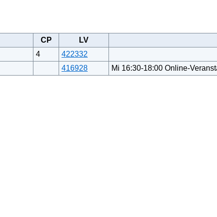
CP
LV
4
422332
416928
Mi 16:30-18:00 Online-Veranst