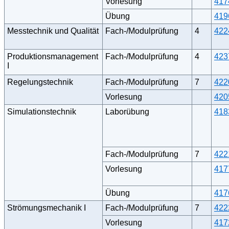
Vorlesung
417
Übung
419
Messtechnik und Qualität
Fach-/Modulprüfung
4
422
Produktionsmanagement
Fach-/Modulprüfung
4
423
I
Regelungstechnik
Fach-/Modulprüfung
7
422
Vorlesung
420
Simulationstechnik
Laborübung
418
Fach-/Modulprüfung
7
422
Vorlesung
417
Übung
417
Strömungsmechanik I
Fach-/Modulprüfung
7
422
Vorlesung
417