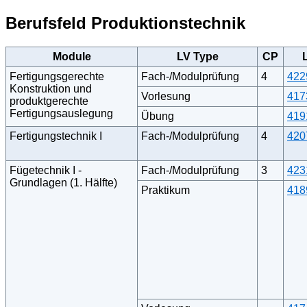
Berufsfeld Produktionstechnik
Module
LV Type
CP
Fertigungsgerechte
Fach-/Modulprüfung
4
422
Konstruktion und
Vorlesung
417
produktgerechte
Fertigungsauslegung
Übung
419
Fertigungstechnik I
Fach-/Modulprüfung
4
420
Fügetechnik I -
Fach-/Modulprüfung
3
423
Grundlagen (1. Hälfte)
Praktikum
418