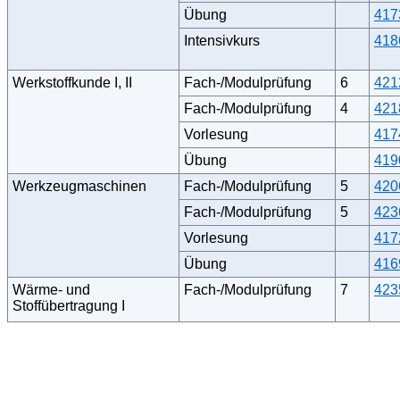
Übung
417
Intensivkurs
418
Werkstoffkunde I, II
Fach-/Modulprüfung
6
421
Fach-/Modulprüfung
4
421
Vorlesung
417
Übung
419
Werkzeugmaschinen
Fach-/Modulprüfung
5
420
Fach-/Modulprüfung
5
423
Vorlesung
417
Übung
416
Wärme- und
Fach-/Modulprüfung
7
423
Stoffübertragung I