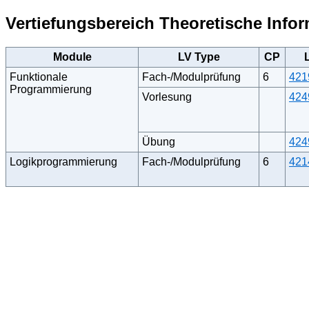
Vertiefungsbereich Theoretische Infor
Module
LV Type
CP
Funktionale
Fach-/Modulprüfung
6
421
Programmierung
Vorlesung
424
Übung
424
Logikprogrammierung
Fach-/Modulprüfung
6
421