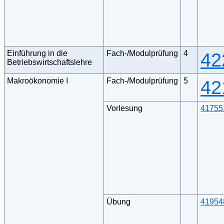
Einführung in die
Fach-/Modulprüfung
4
42
Betriebswirtschaftslehre
Makroökonomie I
Fach-/Modulprüfung
5
42
Vorlesung
41755
Übung
41954