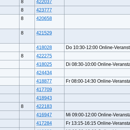
8
422037
8
423777
8
420658
8
421529
418028
Do 10:30-12:00 Online-Veranst
8
422275
418025
Di 08:30-10:00 Online-Veransta
424434
418877
Fr 08:00-14:30 Online-Veransta
417709
418943
8
422183
416947
Mi 09:00-12:00 Online-Veransta
417284
Fr 13:15-16:15 Online-Veransta