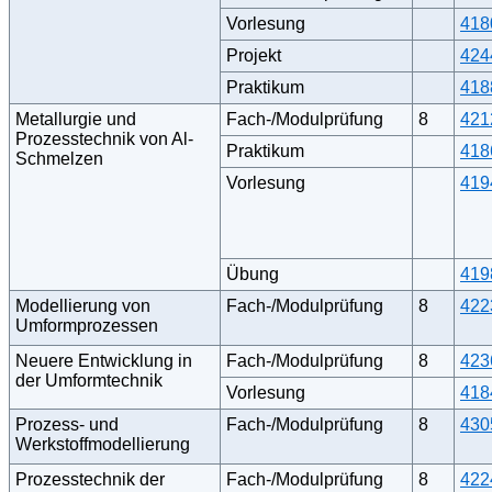
Vorlesung
418
Projekt
424
Praktikum
418
Metallurgie und
Fach-/Modulprüfung
8
421
Prozesstechnik von Al-
Praktikum
418
Schmelzen
Vorlesung
419
Übung
419
Modellierung von
Fach-/Modulprüfung
8
422
Umformprozessen
Neuere Entwicklung in
Fach-/Modulprüfung
8
423
der Umformtechnik
Vorlesung
418
Prozess- und
Fach-/Modulprüfung
8
430
Werkstoffmodellierung
Prozesstechnik der
Fach-/Modulprüfung
8
422