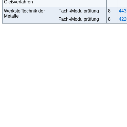
Gießverfahren
Werkstofftechnik der
Fach-/Modulprüfung
8
443
Metalle
Fach-/Modulprüfung
8
422