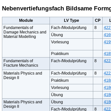
Nebenvertiefungsfach Bildsame For
Module
LV Type
CP
Fundamentals of
Fach-/Modulprüfung
8
422
Damage Mechanics and
Übung
416
Material Modelling
Vorlesung
419
Praktikum
418
Fundamentals of
Fach-/Modulprüfung
8
422
Fracture Mechanics
Materials Physics and
Fach-/Modulprüfung
8
422
Design II
Praktikum
418
Vorlesung
418
Übung
418
Materials Physics and
Übung
418
Design II
Fach-/Modulprüfung
8
422