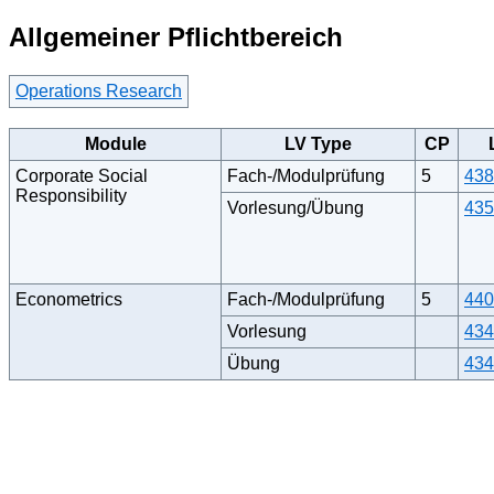
Allgemeiner Pflichtbereich
Operations Research
Module
LV Type
CP
Corporate Social
Fach-/Modulprüfung
5
438
Responsibility
Vorlesung/Übung
435
Econometrics
Fach-/Modulprüfung
5
440
Vorlesung
434
Übung
434