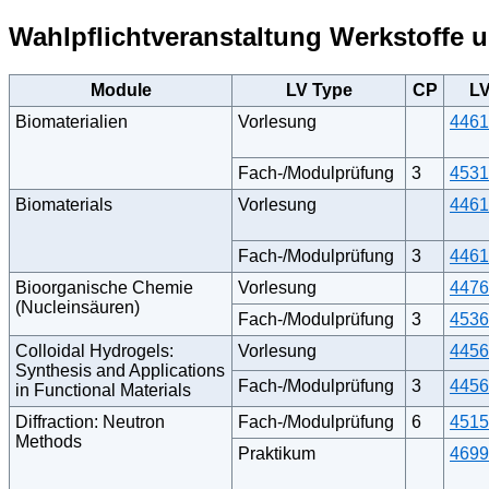
Wahlpflichtveranstaltung Werkstoffe
Module
LV Type
CP
L
Biomaterialien
Vorlesung
4461
Fach-/Modulprüfung
3
4531
Biomaterials
Vorlesung
4461
Fach-/Modulprüfung
3
4461
Bioorganische Chemie
Vorlesung
4476
(Nucleinsäuren)
Fach-/Modulprüfung
3
4536
Colloidal Hydrogels:
Vorlesung
4456
Synthesis and Applications
Fach-/Modulprüfung
3
4456
in Functional Materials
Diffraction: Neutron
Fach-/Modulprüfung
6
4515
Methods
Praktikum
4699