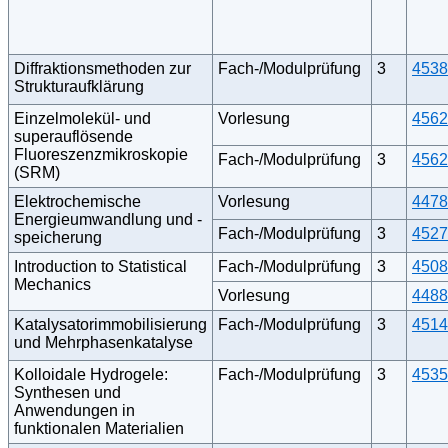
Diffraktionsmethoden zur
Fach-/Modulprüfung
3
4538
Strukturaufklärung
Einzelmolekül- und
Vorlesung
4562
superauflösende
Fluoreszenzmikroskopie
Fach-/Modulprüfung
3
4562
(SRM)
Elektrochemische
Vorlesung
4478
Energieumwandlung und -
Fach-/Modulprüfung
3
4527
speicherung
Introduction to Statistical
Fach-/Modulprüfung
3
4508
Mechanics
Vorlesung
4488
Katalysatorimmobilisierung
Fach-/Modulprüfung
3
4514
und Mehrphasenkatalyse
Kolloidale Hydrogele:
Fach-/Modulprüfung
3
4535
Synthesen und
Anwendungen in
funktionalen Materialien