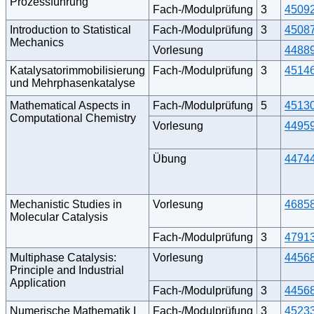
Prozessführung
Fach-/Modulprüfung
3
4509
Introduction to Statistical
Fach-/Modulprüfung
3
4508
Mechanics
Vorlesung
4488
Katalysatorimmobilisierung
Fach-/Modulprüfung
3
4514
und Mehrphasenkatalyse
Mathematical Aspects in
Fach-/Modulprüfung
5
4513
Computational Chemistry
Vorlesung
4495
Übung
4474
Mechanistic Studies in
Vorlesung
4685
Molecular Catalysis
Fach-/Modulprüfung
3
4791
Multiphase Catalysis:
Vorlesung
4456
Principle and Industrial
Application
Fach-/Modulprüfung
3
4456
Numerische Mathematik I
Fach-/Modulprüfung
3
4523