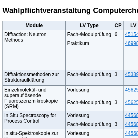
Wahlpflichtveranstaltung Computerch
Module
LV Type
CP
LV
Diffraction: Neutron
Fach-/Modulprüfung
6
4515
Methods
Praktikum
4699
Diffraktionsmethoden zur
Fach-/Modulprüfung
3
4538
Strukturaufklärung
Einzelmolekül- und
Vorlesung
4562
superauflösende
Fluoreszenzmikroskopie
Fach-/Modulprüfung
3
4562
(SRM)
In Situ Spectroscopy for
Vorlesung
4456
Process Control
Fach-/Modulprüfung
3
4456
In situ-Spektroskopie zur
Vorlesung
4456