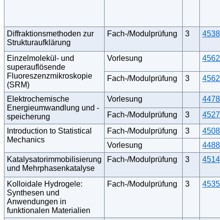
Diffraktionsmethoden zur
Fach-/Modulprüfung
3
4538
Strukturaufklärung
Einzelmolekül- und
Vorlesung
4562
superauflösende
Fluoreszenzmikroskopie
Fach-/Modulprüfung
3
4562
(SRM)
Elektrochemische
Vorlesung
4478
Energieumwandlung und -
Fach-/Modulprüfung
3
4527
speicherung
Introduction to Statistical
Fach-/Modulprüfung
3
4508
Mechanics
Vorlesung
4488
Katalysatorimmobilisierung
Fach-/Modulprüfung
3
4514
und Mehrphasenkatalyse
Kolloidale Hydrogele:
Fach-/Modulprüfung
3
4535
Synthesen und
Anwendungen in
funktionalen Materialien