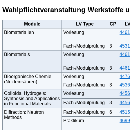
Wahlpflichtveranstaltung Werkstoffe
Module
LV Type
CP
L
Biomaterialien
Vorlesung
4461
Fach-/Modulprüfung
3
4531
Biomaterials
Vorlesung
4461
Fach-/Modulprüfung
3
4461
Bioorganische Chemie
Vorlesung
4476
(Nucleinsäuren)
Fach-/Modulprüfung
3
4536
Colloidal Hydrogels:
Vorlesung
4456
Synthesis and Applications
Fach-/Modulprüfung
3
4456
in Functional Materials
Diffraction: Neutron
Fach-/Modulprüfung
6
4515
Methods
Praktikum
4699