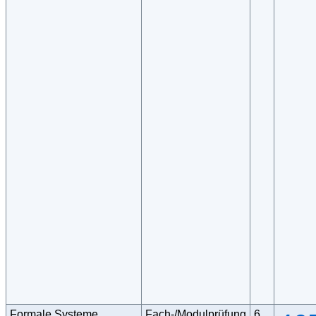
Formale Systeme,
Fach-/Modulprüfung
6