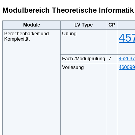
Modulbereich Theoretische Informatik
Module
LV Type
CP
Berechenbarkeit und
Übung
45
Komplexität
Fach-/Modulprüfung
7
462637
Vorlesung
460099