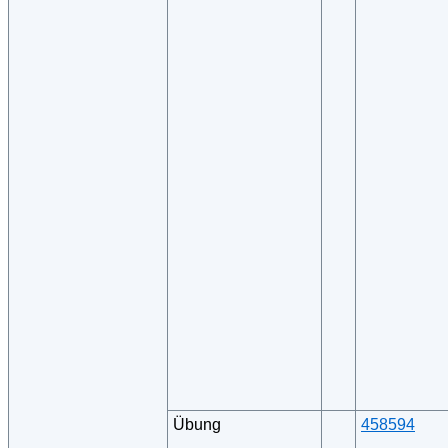
Übung
458594