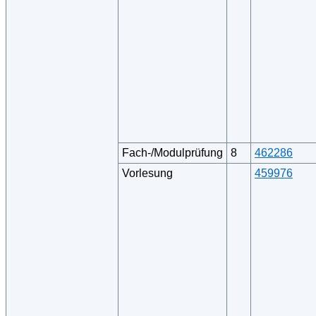
Fach-/Modulprüfung
8
462286
Vorlesung
459976