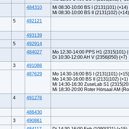
484310
Mi 08:30-10:00 BS I (2131|101) (×14)
Mi 08:30-10:00 BS II (2131|102) (×14)
5
492121
493139
5
492914
484027
Mo 12:30-14:00 PPS H1 (2315|101) (
Di 10:30-12:00 AH V (2356|050) (×7)
3
491086
487629
Mo 14:30-16:00 BS I (2131|101) (×15
Mo 14:30-16:00 BS II (2131|102) (×1)
Mi 14:30-16:30 ZuseLab S1 (2315|203
Mi 18:30-20:00 Roter Hörsaal AM (Ro
4
491276
486430
3
490861
484117
Di 14:30-16:00 Eph (1090|321) (×15)