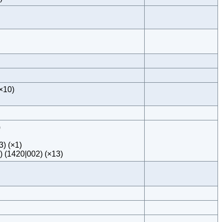
×10)
)
) (×1)
) (1420|002) (×13)