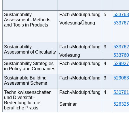
Sustainability
Fach-/Modulprüfung
5
533768
Assessment - Methods
Vorlesung/Übung
533767
and Tools in Products
Sustainability
Fach-/Modulprüfung
3
533762
Assessment of Circularity
Vorlesung
533760
Sustainability Strategies
Fach-/Modulprüfung
4
529927
in Policy and Companies
Sustainable Building
Fach-/Modulprüfung
3
529063
Assessment Scheme
Technikwissenschaften
Fach-/Modulprüfung
4
530781
und Diversität -
Bedeutung für die
Seminar
526325
berufliche Praxis