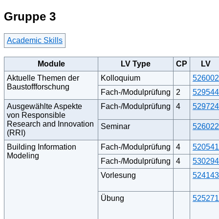
Gruppe 3
Academic Skills
Module
LV Type
CP
LV
Aktuelle Themen der
Kolloquium
526002
Baustoffforschung
Fach-/Modulprüfung
2
529544
Ausgewählte Aspekte
Fach-/Modulprüfung
4
529724
von Responsible
Research and Innovation
Seminar
526022
(RRI)
Building Information
Fach-/Modulprüfung
4
520541
Modeling
Fach-/Modulprüfung
4
530294
Vorlesung
524143
Übung
525271