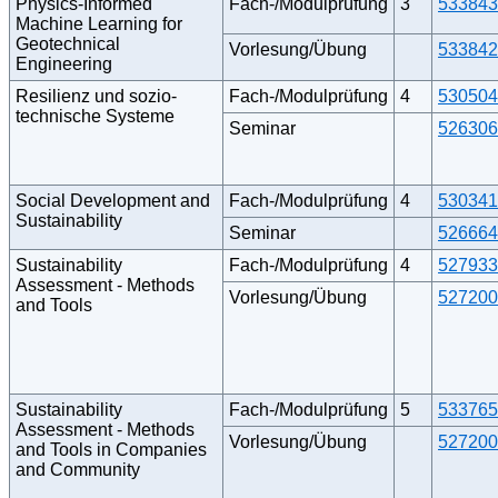
Physics-Informed
Fach-/Modulprüfung
3
533843
Machine Learning for
Geotechnical
Vorlesung/Übung
533842
Engineering
Resilienz und sozio-
Fach-/Modulprüfung
4
530504
technische Systeme
Seminar
526306
Social Development and
Fach-/Modulprüfung
4
530341
Sustainability
Seminar
526664
Sustainability
Fach-/Modulprüfung
4
527933
Assessment - Methods
Vorlesung/Übung
527200
and Tools
Sustainability
Fach-/Modulprüfung
5
533765
Assessment - Methods
Vorlesung/Übung
527200
and Tools in Companies
and Community