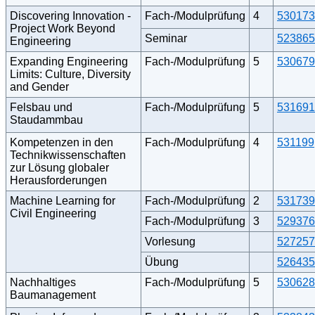
Discovering Innovation -
Fach-/Modulprüfung
4
530173
Project Work Beyond
Seminar
523865
Engineering
Expanding Engineering
Fach-/Modulprüfung
5
530679
Limits: Culture, Diversity
and Gender
Felsbau und
Fach-/Modulprüfung
5
531691
Staudammbau
Kompetenzen in den
Fach-/Modulprüfung
4
531199
Technikwissenschaften
zur Lösung globaler
Herausforderungen
Machine Learning for
Fach-/Modulprüfung
2
531739
Civil Engineering
Fach-/Modulprüfung
3
529376
Vorlesung
527257
Übung
526435
Nachhaltiges
Fach-/Modulprüfung
5
530628
Baumanagement