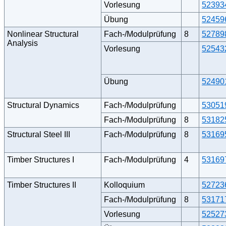
Vorlesung
52393
Übung
52459
Nonlinear Structural
Fach-/Modulprüfung
8
52789
Analysis
Vorlesung
52543
Übung
52490
Structural Dynamics
Fach-/Modulprüfung
53051
Fach-/Modulprüfung
8
53182
Structural Steel III
Fach-/Modulprüfung
8
53169
Timber Structures I
Fach-/Modulprüfung
4
53169
Timber Structures II
Kolloquium
52723
Fach-/Modulprüfung
8
53171
Vorlesung
52527