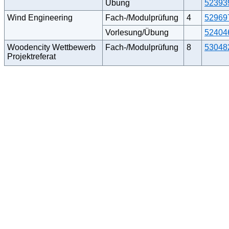
Übung
52393
Wind Engineering
Fach-/Modulprüfung
4
52969
Vorlesung/Übung
52404
Woodencity Wettbewerb
Fach-/Modulprüfung
8
53048
Projektreferat