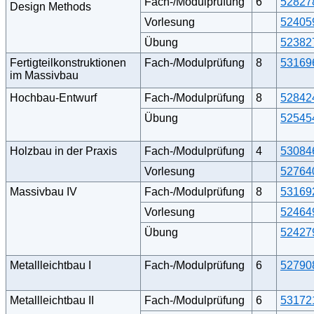
Fach-/Modulprüfung
6
52827
Design Methods
Vorlesung
52405
Übung
52382
Fertigteilkonstruktionen
Fach-/Modulprüfung
8
53169
im Massivbau
Hochbau-Entwurf
Fach-/Modulprüfung
8
52842
Übung
52545
Holzbau in der Praxis
Fach-/Modulprüfung
4
53084
Vorlesung
52764
Massivbau IV
Fach-/Modulprüfung
8
53169
Vorlesung
52464
Übung
52427
Metallleichtbau I
Fach-/Modulprüfung
6
52790
Metallleichtbau II
Fach-/Modulprüfung
6
53172