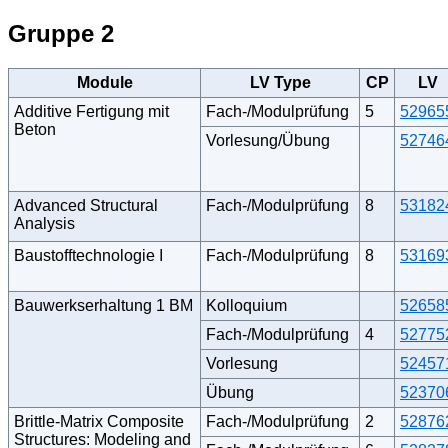
Gruppe 2
Module
LV Type
CP
LV
Additive Fertigung mit
Fach-/Modulprüfung
5
52965
Beton
Vorlesung/Übung
52746
Advanced Structural
Fach-/Modulprüfung
8
53182
Analysis
Baustofftechnologie I
Fach-/Modulprüfung
8
53169
Bauwerkserhaltung 1 BM
Kolloquium
52658
Fach-/Modulprüfung
4
52775
Vorlesung
52457
Übung
52370
Brittle-Matrix Composite
Fach-/Modulprüfung
2
52876
Structures: Modeling and