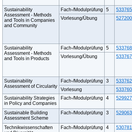
Sustainability
Fach-/Modulprüfung
5
533765
Assessment - Methods
Vorlesung/Übung
527200
and Tools in Companies
and Community
Sustainability
Fach-/Modulprüfung
5
533768
Assessment - Methods
Vorlesung/Übung
533767
and Tools in Products
Sustainability
Fach-/Modulprüfung
3
533762
Assessment of Circularity
Vorlesung
533760
Sustainability Strategies
Fach-/Modulprüfung
4
529927
in Policy and Companies
Sustainable Building
Fach-/Modulprüfung
3
529063
Assessment Scheme
Technikwissenschaften
Fach-/Modulprüfung
4
530781