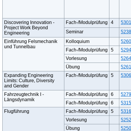
Discovering Innovation -
Fach-/Modulprüfung
4
530
Project Work Beyond
Seminar
523
Engineering
Einführung Felsmechanik
Kolloquium
526
und Tunnelbau
Fach-/Modulprüfung
5
529
Vorlesung
526
Übung
526
Expanding Engineering
Fach-/Modulprüfung
5
530
Limits: Culture, Diversity
and Gender
Fahrzeugtechnik I -
Fach-/Modulprüfung
6
527
Längsdynamik
Fach-/Modulprüfung
6
531
Flugführung
Fach-/Modulprüfung
5
531
Vorlesung
525
Übung
525