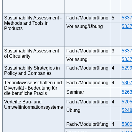
Sustainability Assessment -
Fach-/Modulprüfung
5
533
Methods and Tools in
Vorlesung/Übung
533
Products
Sustainability Assessment
Fach-/Modulprüfung
3
533
of Circularity
Vorlesung
533
Sustainability Strategies in
Fach-/Modulprüfung
4
529
Policy and Companies
Technikwissenschaften und
Fach-/Modulprüfung
4
530
Diversität - Bedeutung für
Seminar
526
die berufliche Praxis
Verteilte Bau- und
Fach-/Modulprüfung
4
520
Umweltinformationssysteme
Übung
524
Fach-/Modulprüfung
4
530