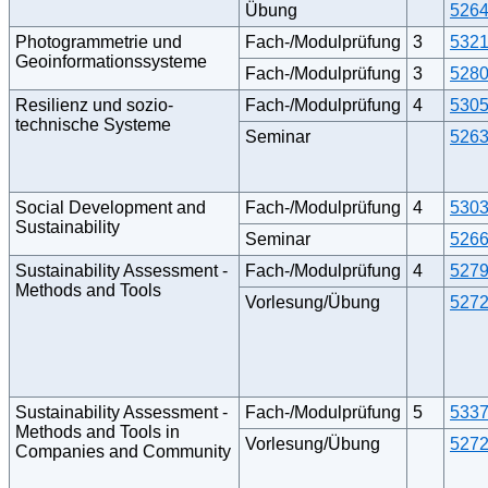
Übung
526
Photogrammetrie und
Fach-/Modulprüfung
3
532
Geoinformationssysteme
Fach-/Modulprüfung
3
528
Resilienz und sozio-
Fach-/Modulprüfung
4
530
technische Systeme
Seminar
526
Social Development and
Fach-/Modulprüfung
4
530
Sustainability
Seminar
526
Sustainability Assessment -
Fach-/Modulprüfung
4
527
Methods and Tools
Vorlesung/Übung
527
Sustainability Assessment -
Fach-/Modulprüfung
5
533
Methods and Tools in
Vorlesung/Übung
527
Companies and Community