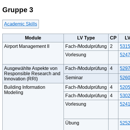
Gruppe 3
Academic Skills
Module
LV Type
CP
L
Airport Management II
Fach-/Modulprüfung
2
531
Vorlesung
524
Ausgewählte Aspekte von
Fach-/Modulprüfung
4
529
Responsible Research and
Seminar
526
Innovation (RRI)
Building Information
Fach-/Modulprüfung
4
520
Modeling
Fach-/Modulprüfung
4
530
Vorlesung
524
Übung
525