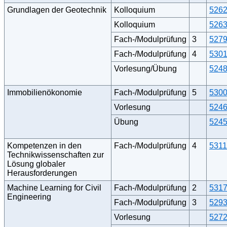
Grundlagen der Geotechnik
Kolloquium
526
Kolloquium
526
Fach-/Modulprüfung
3
527
Fach-/Modulprüfung
4
530
Vorlesung/Übung
524
Immobilienökonomie
Fach-/Modulprüfung
5
530
Vorlesung
524
Übung
524
Kompetenzen in den
Fach-/Modulprüfung
4
531
Technikwissenschaften zur
Lösung globaler
Herausforderungen
Machine Learning for Civil
Fach-/Modulprüfung
2
531
Engineering
Fach-/Modulprüfung
3
529
Vorlesung
527