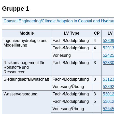
Gruppe 1
Coastal Engineering/Climate Adaption in Coastal and Hydrau
Module
LV Type
CP
LV
Ingenieurhydrologie und
Fach-/Modulprüfung
4
5280
Modellierung
Fach-/Modulprüfung
4
5291
Vorlesung
5242
Risikomanagement für
Fach-/Modulprüfung
3
5283
Rohstoffe und
Ressourcen
Siedlungsabfallwirtschaft
Fach-/Modulprüfung
3
5312
Vorlesung/Übung
5239
Wasserversorgung
Fach-/Modulprüfung
3
5301
Fach-/Modulprüfung
5
5301
Vorlesung/Übung
5254