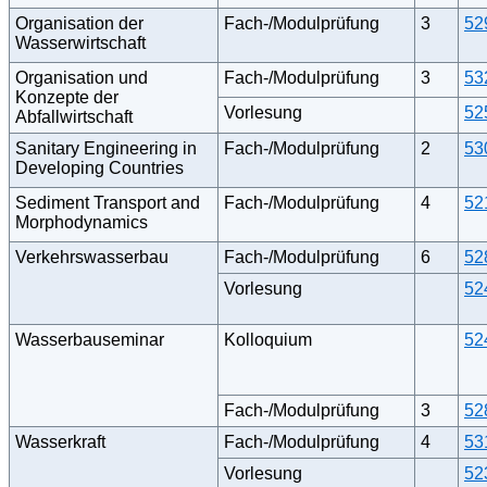
Organisation der
Fach-/Modulprüfung
3
52
Wasserwirtschaft
Organisation und
Fach-/Modulprüfung
3
53
Konzepte der
Vorlesung
52
Abfallwirtschaft
Sanitary Engineering in
Fach-/Modulprüfung
2
53
Developing Countries
Sediment Transport and
Fach-/Modulprüfung
4
52
Morphodynamics
Verkehrswasserbau
Fach-/Modulprüfung
6
52
Vorlesung
52
Wasserbauseminar
Kolloquium
52
Fach-/Modulprüfung
3
52
Wasserkraft
Fach-/Modulprüfung
4
53
Vorlesung
52