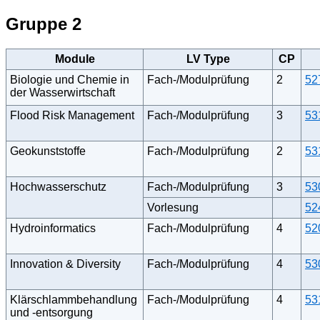
Gruppe 2
Module
LV Type
CP
Biologie und Chemie in
Fach-/Modulprüfung
2
52
der Wasserwirtschaft
Flood Risk Management
Fach-/Modulprüfung
3
53
Geokunststoffe
Fach-/Modulprüfung
2
53
Hochwasserschutz
Fach-/Modulprüfung
3
53
Vorlesung
52
Hydroinformatics
Fach-/Modulprüfung
4
52
Innovation & Diversity
Fach-/Modulprüfung
4
53
Klärschlammbehandlung
Fach-/Modulprüfung
4
53
und -entsorgung