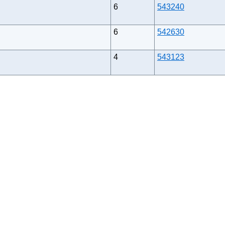
6
543240
6
542630
4
543123