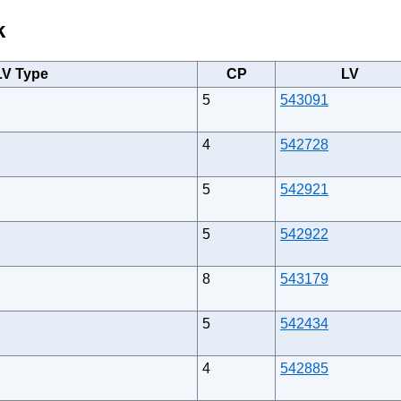
k
LV Type
CP
LV
5
543091
4
542728
5
542921
5
542922
8
543179
5
542434
4
542885