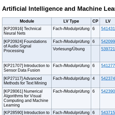
Artificial Intelligence and Machine Le
Module
LV Type
CP
LV
[KP20916] Technical
Fach-/Modulprüfung
6
541431
Neural Nets
[KP20924] Foundations
Fach-/Modulprüfung
6
542099
of Audio Signal
Vorlesung/Übung
539721
Processing
[KP21707] Introduction to
Fach-/Modulprüfung
6
541277
Sensor Data Fusion
[KP27117] Advanced
Fach-/Modulprüfung
4
542374
Methods for Text Mining
[KP28061] Numerical
Fach-/Modulprüfung
6
542390
Algorithms for Visual
Computing and Machine
Learning
[KP28590] Introduction to
Fach-/Modulprüfung
6
543715