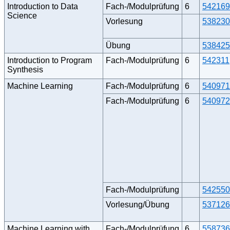
Introduction to Data
Fach-/Modulprüfung
6
542169
Science
Vorlesung
538230
Übung
538425
Introduction to Program
Fach-/Modulprüfung
6
542311
Synthesis
Machine Learning
Fach-/Modulprüfung
6
540971
Fach-/Modulprüfung
6
540972
Fach-/Modulprüfung
542550
Vorlesung/Übung
537126
Machine Learning with
Fach-/Modulprüfung
6
558736